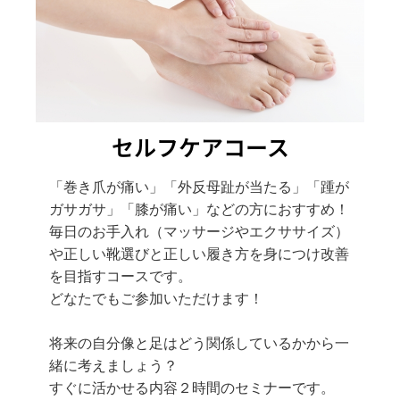
セルフケアコース
「
巻き爪
が痛い」「
外反母趾
が当たる」「
踵が
ガサガサ
」「
膝が痛い
」などの方におすすめ！
毎日のお手入れ（マッサージやエクササイズ）
や正しい靴選びと正しい履き方を身につけ改善
を目指すコースで
す。
どなたでもご参加いただけます！
将来の自分像と足はどう関係しているかから一
緒に考えましょう？
すぐに活かせる内容２時間のセミナーです。