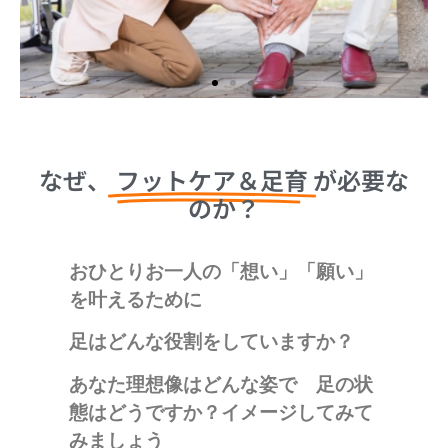
年齢を重ねる不安とさよな
ら
なぜ、
フットケア＆足育
が必要な
のか？
いつまでも笑顔で 自分らしく
Abebyはその願いを足からサポート
おひとりお一人の「想い」「願い」
を叶えるために
足はどんな役割をしていますか？
あなた理想像はどんな姿で 足の状
態はどうですか？
イメージしてみて
みましょう