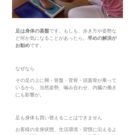
足は身体の基盤
です。もしも、歩き方や姿勢な
ど何か気になることがあったら。
早めの解決が
お勧め
です。
なぜなら
その足の上に脚・骨盤・背骨・頭蓋骨が乗って
いるから、当然
姿勢、噛み合わせ、内臓の働き
にも影響が。
足も身体も買い替えることはできません
お客様の全身状態、生活環境・習慣に沿えるよ