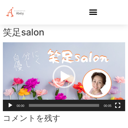
笑足salon
動
画
プ
レ
ー
ヤ
ー
00:00
00:05
コメントを残す